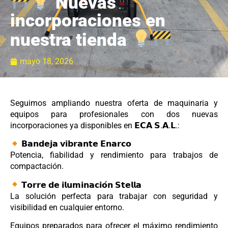
Nuevas
incorporaciones en
nuestra tienda
mayo 18, 2026
Seguimos ampliando nuestra oferta de maquinaria y
equipos para profesionales con dos nuevas
incorporaciones ya disponibles en 𝗘𝗖𝗔 𝗦.𝗔.𝗟.:
𝗕𝗮𝗻𝗱𝗲𝗷𝗮 𝘃𝗶𝗯𝗿𝗮𝗻𝘁𝗲 𝗘𝗻𝗮𝗿𝗰𝗼
Potencia, fiabilidad y rendimiento para trabajos de
compactación.
𝗧𝗼𝗿𝗿𝗲 𝗱𝗲 𝗶𝗹𝘂𝗺𝗶𝗻𝗮𝗰𝗶𝗼́𝗻 𝗦𝘁𝗲𝗹𝗹𝗮
La solución perfecta para trabajar con seguridad y
visibilidad en cualquier entorno.
Equipos preparados para ofrecer el máximo rendimiento