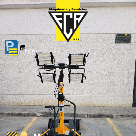
ES
EU